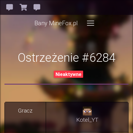
Bany MineFox.pl
Ostrzeżenie #6284
Nieaktywne
Gracz
Kotel_YT