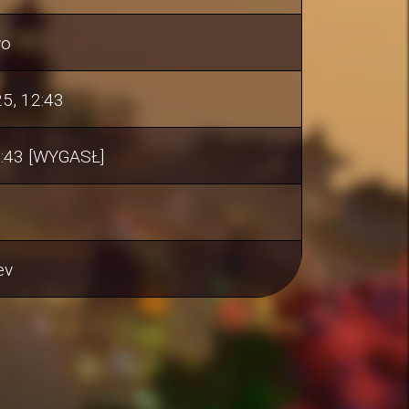
wo
5, 12:43
9:43 [WYGASŁ]
ev