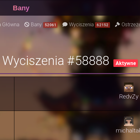
Bany
a Główna
Bany
Wyciszenia
Ostrzeż
52061
62152
Wyciszenia #58888
Aktywne
RedvZy
michalta