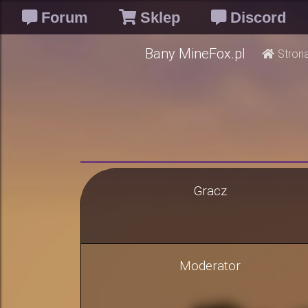
Forum
Sklep
Discord
Bany MineFox.pl
Stron
Gracz
Moderator