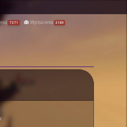
enia
Wyrzucenia
7271
2180
k