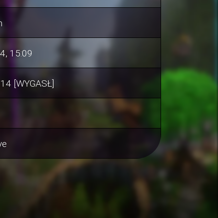
m
4, 15:09
5:14 [WYGASŁ]
ve