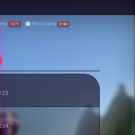
enia
Wyrzucenia
7271
2180
123
234_