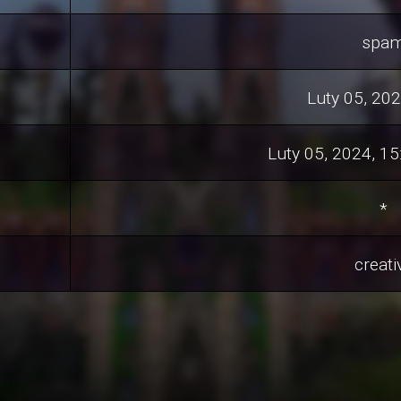
spa
Luty 05, 202
Luty 05, 2024, 1
*
creati