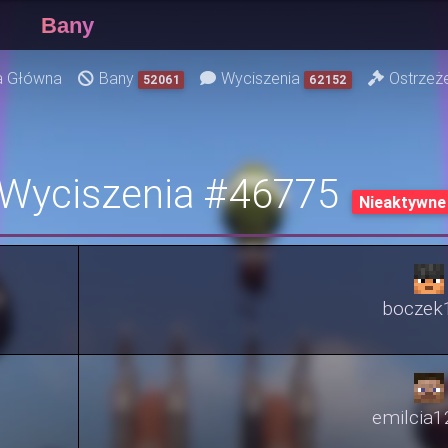
Bany
a Główna
Bany
Wyciszenia
Ostrzeż
52061
62152
Wyciszenia #46775
Nieaktywne
boczek
emilcia1