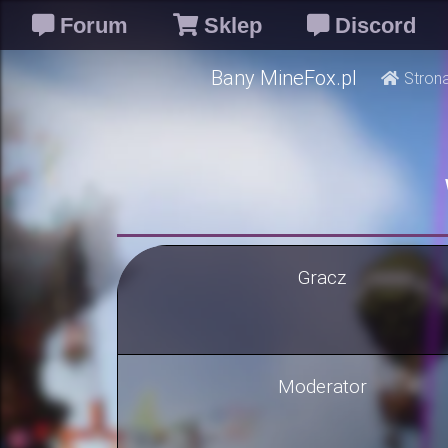
Forum
Sklep
Discord
Bany MineFox.pl
Stron
Gracz
Moderator