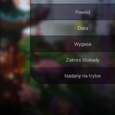
Powód
Data
Wygasa
Zakres blokady
Nadany na trybie