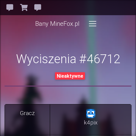
Bany MineFox.pl
Wyciszenia #46712
Nieaktywne
Gracz
k4pix