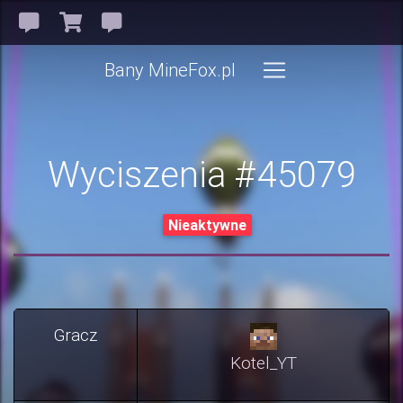
Bany MineFox.pl
Wyciszenia #45079
Nieaktywne
Gracz
Kotel_YT