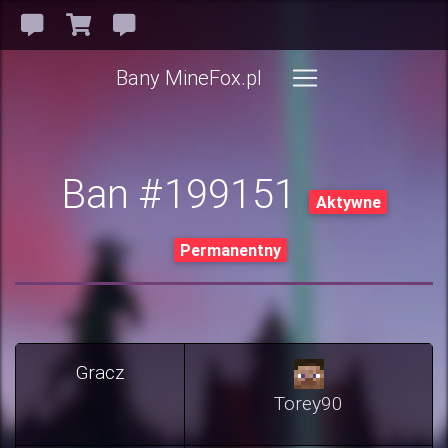
Bany MineFox.pl
Ban #199151
Aktywne
Permanentny
Gracz
Torey90