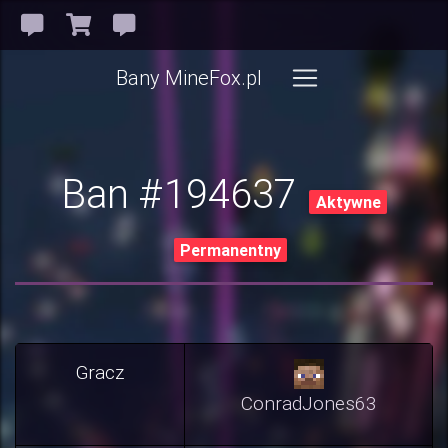
Bany MineFox.pl
Ban #194637
Aktywne
Permanentny
Gracz
ConradJones63