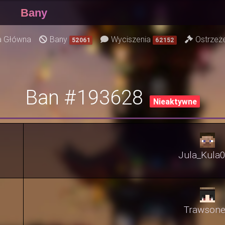
Bany
a Główna
Bany
Wyciszenia
Ostrzeż
52061
62152
Ban #193628
Nieaktywne
Jula_Kula
Trawson