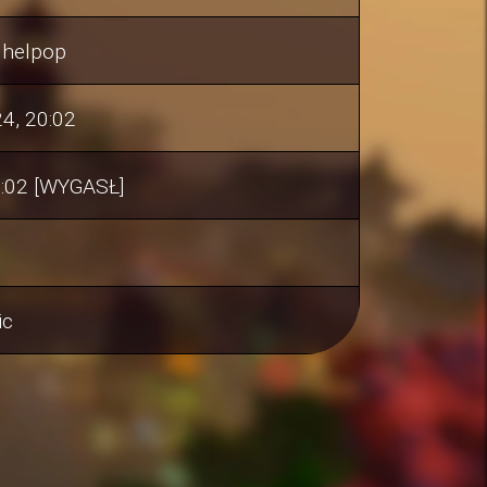
 helpop
4, 20:02
1:02 [WYGASŁ]
ic