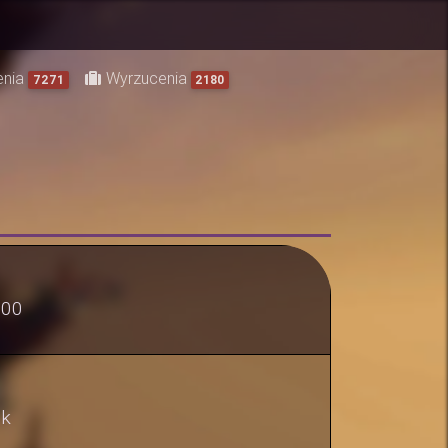
enia
Wyrzucenia
7271
2180
000
ek