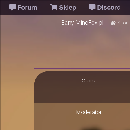
Forum
Sklep
Discord
Bany MineFox.pl
Stron
Gracz
Moderator