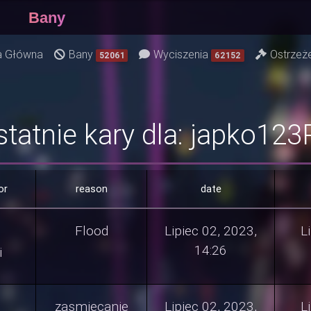
Bany
a Główna
Bany
Wyciszenia
Ostrzeż
52061
62152
statnie kary dla: japko123
or
reason
date
Flood
Lipiec 02, 2023,
L
14:26
i
zasmiecanie
Lipiec 02, 2023,
L