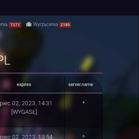
enia
Wyrzucenia
7271
2180
PL
expires
server.name
ipiec 02, 2023, 14:31
*
[WYGASŁ]
ipiec 02, 2023, 13:54
*