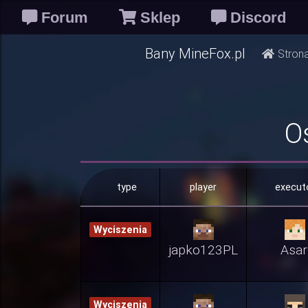
Forum
Sklep
Discord
Bany MineFox.pl
Stron
O
type
player
execut
Wyciszenia
japko123PL
Asar
Wyciszenia