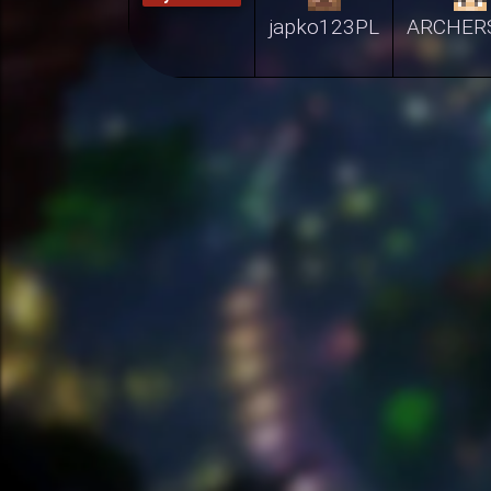
japko123PL
ARCHER