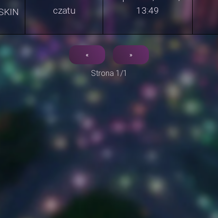
czatu
13:49
SKIN
«
»
Strona 1/1