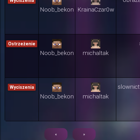
Wyciszenia
Noob_bekon
KrainaCzar0w
Ostrzeżenie
Noob_bekon
michaltak
slownic
Wyciszenia
Noob_bekon
michaltak
«
»