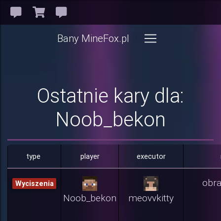
Bany MineFox.pl
Ostatnie kary dla:
Noob_bekon
type
player
executor
obra
Wyciszenia
Noob_bekon
meovvkitty