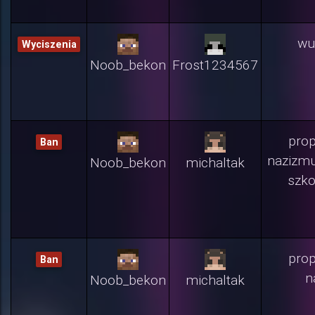
wu
Wyciszenia
Noob_bekon
Frost1234567
pro
Ban
nazizmu
Noob_bekon
michaltak
szko
pro
Ban
n
Noob_bekon
michaltak