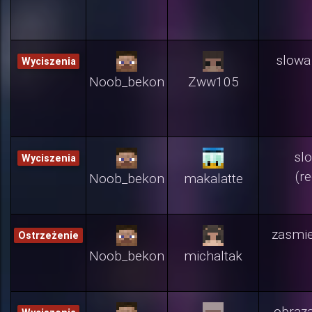
slowa
Wyciszenia
Noob_bekon
Zww105
sl
Wyciszenia
(r
Noob_bekon
makalatte
zasmie
Ostrzeżenie
Noob_bekon
michaltak
obraza