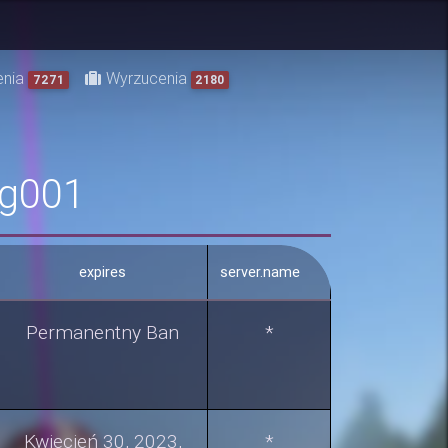
enia
Wyrzucenia
7271
2180
ng001
expires
server.name
Permanentny Ban
*
Kwiecień 30, 2023,
*