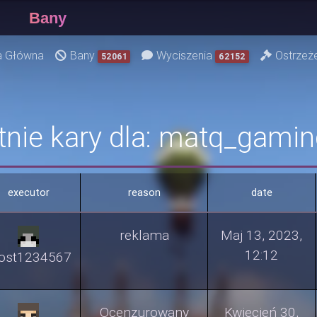
Bany
a Główna
Bany
Wyciszenia
Ostrzeż
52061
62152
tnie kary dla: matq_gami
executor
reason
date
reklama
Maj 13, 2023,
12:12
ost1234567
Ocenzurowany
Kwiecień 30,