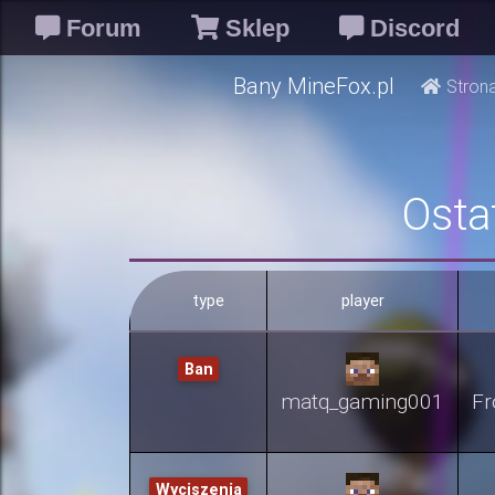
Forum
Sklep
Discord
Bany MineFox.pl
Stron
Osta
type
player
Ban
matq_gaming001
Fr
Wyciszenia