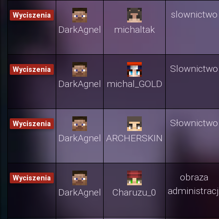
slownictwo
Wyciszenia
DarkAgnel
michaltak
Slownictwo
Wyciszenia
DarkAgnel
michal_GOLD
Słownictwo
Wyciszenia
DarkAgnel
ARCHERSKIN
obraza
Wyciszenia
administracj
DarkAgnel
Charuzu_0